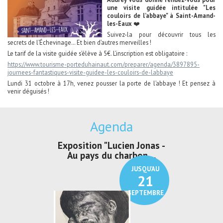
une visite guidée intitulée "Les
couloirs de l’abbaye" à Saint-Amand-
les-Eaux
❤️
Suivez-la pour découvrir tous les
secrets de l’Échevinage… Et bien d’autres merveilles !
Le tarif de la visite guidée s’élève à 5€. L’inscription est obligatoire :
https://www.tourisme-porteduhainaut.com/preparer/agenda/3897895-
journees-fantastiques-visite-guidee-les-couloirs-de-labbaye
Lundi 31 octobre à 17h, venez pousser la porte de l’abbaye ! Et pensez à
venir déguisés !
Agenda
irs Les Jeux
Exposition "Lucien Jonas -
Exposition 
den
Au pays du charbon ...
de bleu
JUSQU'AU
JUSQU'AU
30
21
SEPTEMBRE
SEPTEMBRE