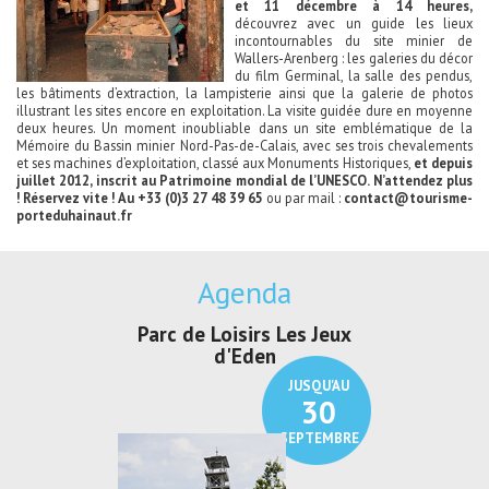
et 11 décembre à 14 heures,
découvrez avec un guide les lieux
incontournables du site minier de
Wallers-Arenberg : les galeries du décor
du film Germinal, la salle des pendus,
les bâtiments d’extraction, la lampisterie ainsi que la galerie de photos
illustrant les sites encore en exploitation. La visite guidée dure en moyenne
deux heures. Un moment inoubliable dans un site emblématique de la
Mémoire du Bassin minier Nord-Pas-de-Calais, avec ses trois chevalements
et ses machines d’exploitation, classé aux Monuments Historiques,
et depuis
juillet 2012, inscrit au Patrimoine mondial de l’UNESCO.
N’attendez plus
! Réservez vite !
Au +33 (0)3 27 48 39 65
ou par mail :
contact@tourisme-
porteduhainaut.fr
Agenda
Parc de Loisirs Les Jeux
Exposition "
d'Eden
Au pays du
JUSQU'AU
30
SEPTEMBRE