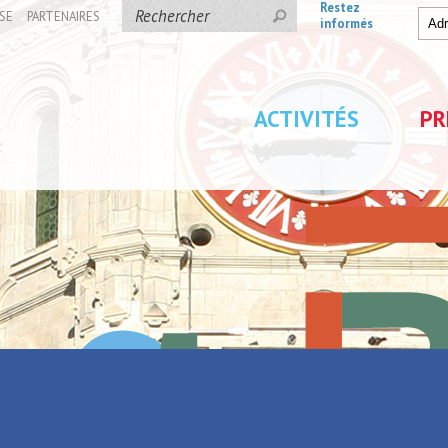
Restez
SE
PARTENAIRES
informés
ACTIVITÉS
PR
ments
pons des chevalements
P