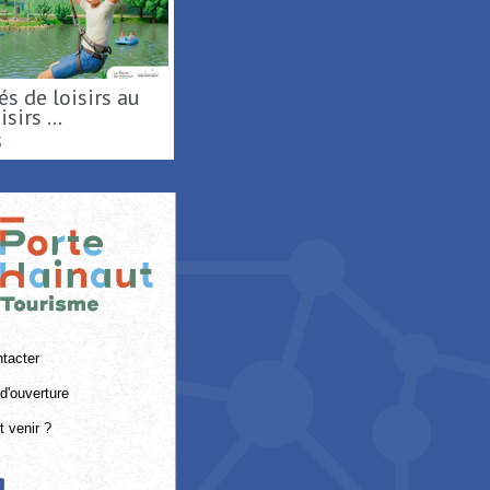
sirs ...
S
tacter
d'ouverture
 venir ?