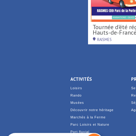
Activités nautiques au
Tournée d'été région
Port fluvial ...
Hauts-de-France 
SAINT-AMAND-LES-EAUX
RAISMES
ACTIVITÉS
P
Loisirs
Se
Rando
Re
Musées
Sé
Découvrir notre héritage
Ag
Marchés à la Ferme
Parc Loisirs et Nature
Port fluvial