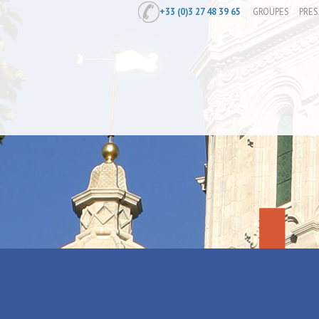
+33 (0)3 27 48 39 65
GROUPES
PRES
Accueil
/
Sous les jupons des chevale
Sous les ju