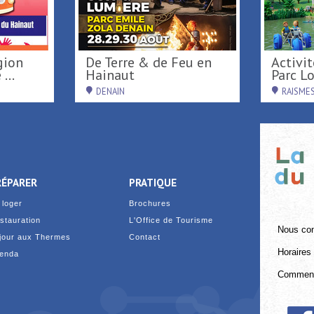
De Terre & de Feu en
Activités de loisirs au
...
Hainaut
Parc Loi
DENAIN
RAISME
RÉPARER
PRATIQUE
 loger
Brochures
stauration
L'Office de Tourisme
Nous con
jour aux Thermes
Contact
Horaires 
enda
Comment