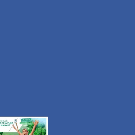
Moyen
Durée 2h15
Tous les itinéraires