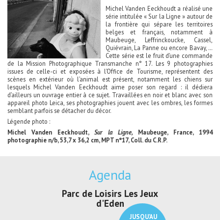
Michel Vanden Eeckhoudt a réalisé une
série intitulée « Sur la Ligne » autour de
la frontière qui sépare les territoires
belges et français, notamment à
Maubeuge, Leffrinckoucke, Cassel,
Quiévrain, La Panne ou encore Bavay, …
Cette série est le fruit d’une commande
de la Mission Photographique Transmanche n° 17. Les 9 photographies
issues de celle-ci et exposées à l’Office de Tourisme, représentent des
scènes en extérieur où l’animal est présent, notamment les chiens sur
lesquels Michel Vanden Eeckhoudt aime poser son regard : il dédiera
d’ailleurs un ouvrage entier à ce sujet. Travaillées en noir et blanc avec son
appareil photo Leica, ses photographies jouent avec les ombres, les formes
semblant parfois se détacher du décor.
Légende photo :
Michel Vanden Eeckhoudt,
Sur la Ligne,
Maubeuge, France, 1994
photographie n/b, 53,7 x 36,2 cm, MPT n°17, Coll. du C.R.P.
Agenda
Parc de Loisirs Les Jeux
Exposition "Luci
d'Eden
Au pays du cha
JUSQU'AU