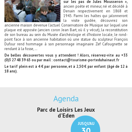
sur les pas de Jules Mousseron »,
ancien poète et mineur, né et décédé à
Denain respectivement en 1868 et
1943. Parmi les haltes qui jalonneront
la visite guidée, découvrez son
ancienne maison devenue l’actuel Conservatoire de Musique sur lequel une
plaque est apposée (ancien coron Jean Bart, où il y vécut), la reconstitution
de son bureau au sein du Musée d’archéologie et d’histoire locale, le rond-
point face à son ancienne habitation où une statue du sculpteur François
Dufour rend hommage à son personnage imaginaire Zef Cafougnette se
rendant à la fosse, …
De belles découvertes vous y attendent ! Alors, réservez-vite au +33
(0)3 27 48 39 65 ou par mail :
contact@tourisme-porteduhainaut.fr
Le tarif plein est à 4 € par personne, et à 2,50 € par enfant (âgé de 12 à
18 ans).
Agenda
sirs Les Jeux
Exposition "Lucien Jonas -
Exposition
Eden
Au pays du charbon ...
de bl
JUSQU'AU
JUSQU'AU
30
21