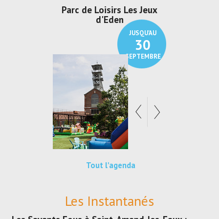
Parc de Loisirs Les Jeux
Exposition "
d'Eden
Au pays du
JUSQU'AU
30
SEPTEMBRE
Tout l'agenda
Les Instantanés