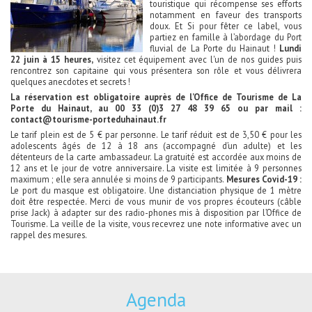
touristique qui récompense ses efforts
notamment en faveur des transports
doux. Et Si pour fêter ce label, vous
partiez en famille à l’abordage du Port
fluvial de La Porte du Hainaut !
Lundi
22 juin à 15 heures,
visitez cet équipement avec l'un de nos guides puis
rencontrez son capitaine qui vous présentera son rôle et vous délivrera
quelques anecdotes et secrets !
La réservation est obligatoire auprès de l’Office de Tourisme de La
Porte du Hainaut, au 00 33 (0)3 27 48 39 65 ou par mail :
contact@tourisme-porteduhainaut.fr
Le tarif plein est de 5 € par personne. Le tarif réduit est de 3,50 € pour les
adolescents âgés de 12 à 18 ans (accompagné d’un adulte) et les
détenteurs de la carte ambassadeur. La gratuité est accordée aux moins de
12 ans et le jour de votre anniversaire. La visite est limitée à 9 personnes
maximum ; elle sera annulée si moins de 9 participants.
Mesures Covid-19 :
Le port du masque est obligatoire. Une distanciation physique de 1 mètre
doit être respectée. Merci de vous munir de vos propres écouteurs (câble
prise Jack) à adapter sur des radio-phones mis à disposition par l’Office de
Tourisme. La veille de la visite, vous recevrez une note informative avec un
rappel des mesures.
Agenda