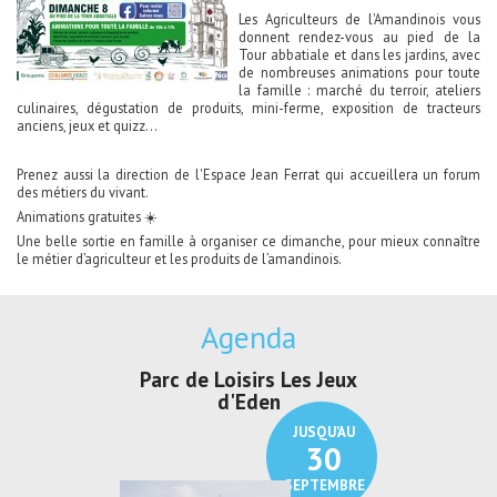
Les Agriculteurs de l'Amandinois vous
donnent rendez-vous au pied de la
Tour abbatiale et dans les jardins, avec
de nombreuses animations pour toute
la famille : marché du terroir, ateliers
culinaires, dégustation de produits, mini-ferme, exposition de tracteurs
anciens, jeux et quizz...
Prenez aussi la direction de l'Espace Jean Ferrat qui accueillera un forum
des métiers du vivant.
Animations gratuites ☀️
Une belle sortie en famille à organiser ce dimanche, pour mieux connaître
le métier d’agriculteur et les produits de l’amandinois.
Agenda
Parc de Loisirs Les Jeux
Exposition "
d'Eden
Au pays du
JUSQU'AU
30
SEPTEMBRE