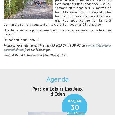
C’est parti pour une randonnée jusqu’au
sommet culminant à 103 mètres de
haut ! Le saviez-ous ? Il s’agit du plus
haut terril du Valenciennois. A l’arrivée,
une vue spectaculaire sur la forêt
domaniale s'offre à vous, tout en savourant un petit noir à la chicorée !
Une belle sortie à programmer pourquoi pas à l’occasion de la fête des
pères !
Un cadeau inoubliable !!
Inscrivez-vous vite aujourd’hui, au +33 (0)3 27 48 39 65 ou
contact@tourisme-
porteduhainaut.fr
ou sur Messenger.
Tarif adulte : 8 €. Tarif enfant (dès 10 ans) : 5 €.
Agenda
Parc de Loisirs Les Jeux
Exposition "
d'Eden
Au pays du
JUSQU'AU
30
SEPTEMBRE