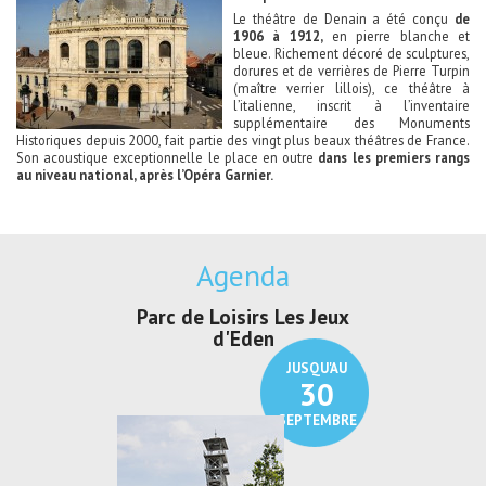
Le théâtre de Denain a été conçu
de
1906 à 1912,
en pierre blanche et
bleue. Richement décoré de sculptures,
dorures et de verrières de Pierre Turpin
(maître verrier lillois), ce théâtre à
l’italienne, inscrit à l’inventaire
supplémentaire des Monuments
Historiques depuis 2000, fait partie des vingt plus beaux théâtres de France.
Son acoustique exceptionnelle le place en outre
dans les premiers rangs
au niveau national, après l’Opéra Garnier.
Agenda
Parc de Loisirs Les Jeux
Exposition "
d'Eden
Au pays du
JUSQU'AU
30
SEPTEMBRE