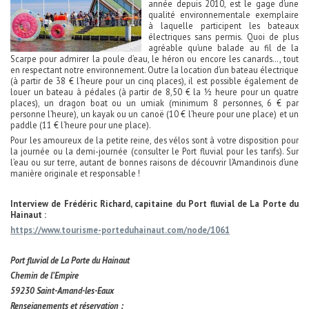
année depuis 2010, est le gage d’une
qualité environnementale exemplaire
à laquelle participent les bateaux
électriques sans permis. Quoi de plus
agréable qu’une balade au fil de la
Scarpe pour admirer la poule d’eau, le héron ou encore les canards…, tout
en respectant notre environnement. Outre la location d’un bateau électrique
(à partir de 38 € l’heure pour un cinq places), il est possible également de
louer un bateau à pédales (à partir de 8,50 € la ½ heure pour un quatre
places), un dragon boat ou un umiak (minimum 8 personnes, 6 € par
personne l’heure), un kayak ou un canoë (10 € l’heure pour une place) et un
paddle (11 € l’heure pour une place).
Pour les amoureux de la petite reine, des vélos sont à votre disposition pour
la journée ou la demi-journée (consulter le Port fluvial pour les tarifs). Sur
l’eau ou sur terre, autant de bonnes raisons de découvrir l’Amandinois d’une
manière originale et responsable !
Interview de Frédéric Richard, capitaine du Port fluvial de La Porte du
Hainaut :
https://www.tourisme-porteduhainaut.com/node/1061
Port fluvial de La Porte du Hainaut
Chemin de l’Empire
59230 Saint-Amand-les-Eaux
Renseignements et réservation :