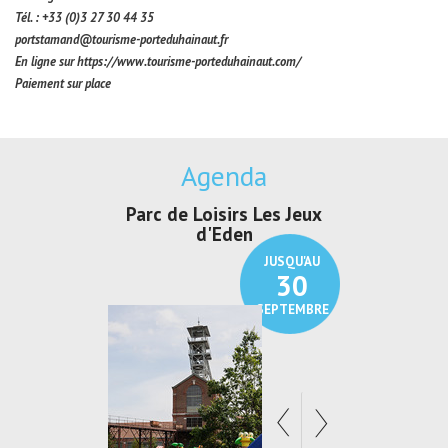
Tél. : +33 (0)3 27 30 44 35
portstamand@tourisme-porteduhainaut.fr
En ligne sur https://www.tourisme-porteduhainaut.com/
Paiement sur place
Agenda
c de Loisirs Les Jeux
Exposition "Lucien Jonas -
Exp
d'Eden
Au pays du charbon ...
JUSQU'AU
JUSQU'AU
30
21
SEPTEMBRE
SEPTEMBRE