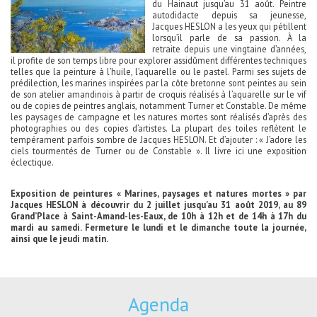
du Hainaut jusqu’au 31 août. Peintre
autodidacte depuis sa jeunesse,
Jacques HESLON a les yeux qui pétillent
lorsqu’il parle de sa passion. À la
retraite depuis une vingtaine d’années,
il profite de son temps libre pour explorer assidûment différentes techniques
telles que la peinture à l’huile, l’aquarelle ou le pastel. Parmi ses sujets de
prédilection, les marines inspirées par la côte bretonne sont peintes au sein
de son atelier amandinois à partir de croquis réalisés à l’aquarelle sur le vif
ou de copies de peintres anglais, notamment Turner et Constable. De même
les paysages de campagne et les natures mortes sont réalisés d’après des
photographies ou des copies d’artistes. La plupart des toiles reflètent le
tempérament parfois sombre de Jacques HESLON. Et d’ajouter : « J’adore les
ciels tourmentés de Turner ou de Constable ». Il livre ici une exposition
éclectique.
Exposition de peintures « Marines, paysages et natures mortes » par
Jacques HESLON à découvrir du 2 juillet jusqu’au 31 août 2019, au 89
Grand’Place à Saint-Amand-les-Eaux, de 10h à 12h et de 14h à 17h du
mardi au samedi. Fermeture le lundi et le dimanche toute la journée,
ainsi que le jeudi matin.
Agenda