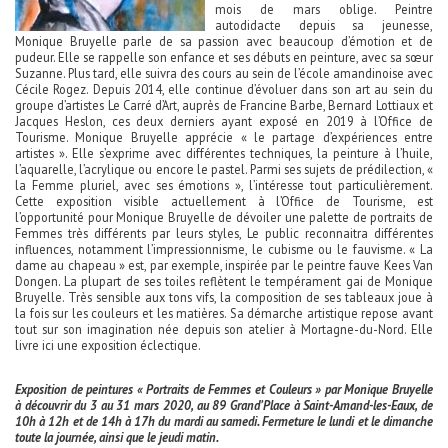
mois de mars oblige. Peintre
autodidacte depuis sa jeunesse,
Monique Bruyelle parle de sa passion avec beaucoup d’émotion et de
pudeur. Elle se rappelle son enfance et ses débuts en peinture, avec sa sœur
Suzanne. Plus tard, elle suivra des cours au sein de l’école amandinoise avec
Cécile Rogez. Depuis 2014, elle continue d’évoluer dans son art au sein du
groupe d’artistes Le Carré d’Art, auprès de Francine Barbe, Bernard Lottiaux et
Jacques Heslon, ces deux derniers ayant exposé en 2019 à l’Office de
Tourisme. Monique Bruyelle apprécie « le partage d’expériences entre
artistes ». Elle s’exprime avec différentes techniques, la peinture à l’huile,
l’aquarelle, l’acrylique ou encore le pastel. Parmi ses sujets de prédilection, «
la Femme pluriel, avec ses émotions », l’intéresse tout particulièrement.
Cette exposition visible actuellement à l’Office de Tourisme, est
l’opportunité pour Monique Bruyelle de dévoiler une palette de portraits de
Femmes très différents par leurs styles, Le public reconnaitra différentes
influences, notamment l’impressionnisme, le cubisme ou le fauvisme. « La
dame au chapeau » est, par exemple, inspirée par le peintre fauve Kees Van
Dongen. La plupart de ses toiles reflètent le tempérament gai de Monique
Bruyelle. Très sensible aux tons vifs, la composition de ses tableaux joue à
la fois sur les couleurs et les matières. Sa démarche artistique repose avant
tout sur son imagination née depuis son atelier à Mortagne-du-Nord. Elle
livre ici une exposition éclectique.
Exposition de peintures « Portraits de Femmes et Couleurs » par Monique Bruyelle
à découvrir du 3 au 31 mars 2020, au 89 Grand’Place à Saint-Amand-les-Eaux, de
10h à 12h et de 14h à 17h du mardi au samedi. Fermeture le lundi et le dimanche
toute la journée, ainsi que le jeudi matin.