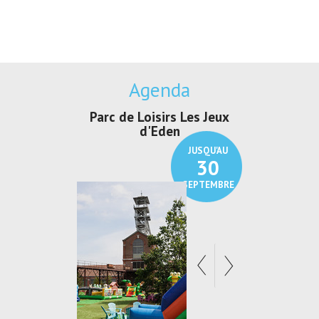
Agenda
Parc de Loisirs Les Jeux
Exposition "
d'Eden
Au pays du
JUSQU'AU
30
SEPTEMBRE