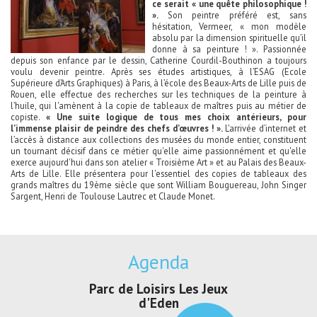
ce serait « une quête philosophique !
».
Son peintre préféré est, sans
hésitation, Vermeer, « mon modèle
absolu par la dimension spirituelle qu’il
donne à sa peinture ! ». Passionnée
depuis son enfance par le dessin, Catherine Courdil-Bouthinon a toujours
voulu devenir peintre. Après ses études artistiques, à l’ESAG (Ecole
Supérieure d’Arts Graphiques) à Paris, à l’école des Beaux-Arts de Lille puis de
Rouen, elle effectue des recherches sur les techniques de la peinture à
l’huile, qui l'amènent à la copie de tableaux de maîtres puis au métier de
copiste.
« Une suite logique de tous mes choix antérieurs, pour
l’immense plaisir de peindre des chefs d’œuvres ! ».
L'arrivée d’internet et
l’accès à distance aux collections des musées du monde entier, constituent
un tournant décisif dans ce métier qu'elle aime passionnément et qu'elle
exerce aujourd'hui dans son atelier « Troisième Art » et au Palais des Beaux-
Arts de Lille. Elle présentera pour l'essentiel des copies de tableaux des
grands maîtres du 19ème siècle que sont William Bouguereau, John Singer
Sargent, Henri de Toulouse Lautrec et Claude Monet.
Agenda
Parc de Loisirs Les Jeux
Exposition "
d'Eden
Au pays du