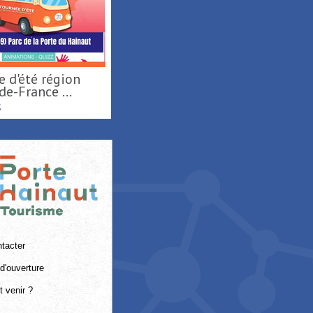
e-France ...
S
tacter
d'ouverture
 venir ?