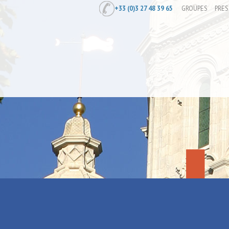
+33 (0)3 27 48 39 65
GROUPES
PRES
Accueil
/
Vélo Tour à Saint-Amand-les
Vélo Tour à