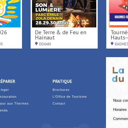
026
De Terre & de Feu en
Tournée d'été région
Hainaut
Hauts-d
UX
DENAIN
RAISME
RÉPARER
PRATIQUE
 loger
Brochures
stauration
L'Office de Tourisme
Nous con
jour aux Thermes
Contact
Horaires 
enda
Comment