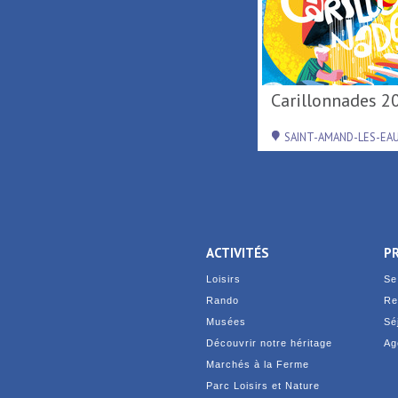
Activités de loisirs au
Carillonnades 2
Parc Loisirs ...
RAISMES
SAINT-AMAND-LES-EA
ACTIVITÉS
P
Loisirs
Se
Rando
Re
Musées
Sé
Découvrir notre héritage
Ag
Marchés à la Ferme
Parc Loisirs et Nature