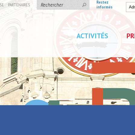
Restez
SE
PARTENAIRES
informés
ACTIVITÉS
PR
-Eaux
 Saint-Amand-les-Eaux
Parc de Loisirs Les Jeu