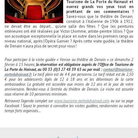
Tourisme de La Porte du Hainaut et
ouvrez grands vos yeux tout en
profitant de ses commentaires !
Savez-vous que le théâtre de Denain,
construit à l’italienne de 1906 à 1912,
ne devait être au départ… qu’une salle des fêtes ? Que les peintures
intérieures ont été réalisées par Victor Lhomme, artiste-peintre lillois ? Que
son acoustique exceptionnelle le place en outre dans les premiers rangs au
niveau national, après l’Opéra Garnier ? Après cette visite guidée, le théâtre
de Denain n'aura plus de secret pour vous !
Pour participer à la visite guidée « Venise au théâtre de Denain » ce dimanche 2
février à 15 heures,
la réservation est obligatoire auprès de l’Office de Tourisme de
La Porte du Hainaut, au 00 33 (0)3 27 48 39 65 ou par mail :
contact@tourisme-
porteduhainaut.fr
Le tarif plein est de 4 € par personne. Le tarif réduit est de 2,50
€ pour les adolescents âgés de 12 à 18 ans et les détenteurs de la carte
ambassadeur. La gratuité est accordée aux moins de 12 ans et le jour de votre
anniversaire. Rendez-vous à l’entrée du théâtre de Denain. La visite est assurée
sous réserve de 10 personnes minimum.
Retrouvez l’agenda complet sur
www.tourisme-porteduhainaut.com
ou sur sa page
Facebook ! Soyez le premier à connaître les visites guidées, randonnées ou autres
temps forts organisés…