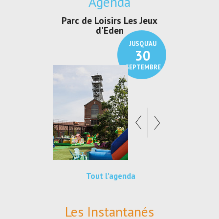
Agenda
Parc de Loisirs Les Jeux
Exposition "
d'Eden
Au pays du
JUSQU'AU
30
SEPTEMBRE
Tout l'agenda
Les Instantanés