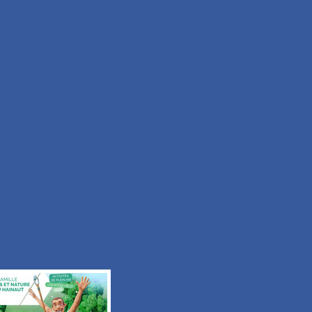
Facile
Durée 50min
Tous les itinéraires