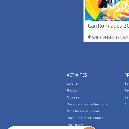
Activités nautiques au
Port fluvial ...
SAINT-AMAND-LES-EAUX
ACTIVITÉS
P
Loisirs
Se
Rando
Re
Musées
Sé
Découvrir notre héritage
Ag
Marchés à la Ferme
Parc Loisirs et Nature
Port fluvial