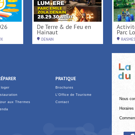
Tournée d'été région
Carillonnades 20
Hauts-de-France ...
RAISMES
SAINT-AMAND-LES-EAU
RÉPARER
PRATIQUE
 loger
Brochures
stauration
L'Office de Tourisme
Nous con
jour aux Thermes
Contact
Horaires 
enda
Comment