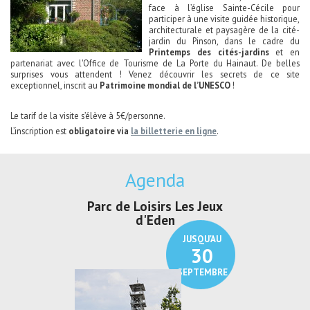
face à l’église Sainte-Cécile pour
participer à une visite guidée historique,
architecturale et paysagère de la cité-
jardin du Pinson, dans le cadre du
Printemps des cités-jardins
et en
partenariat avec l'Office de Tourisme de La Porte du Hainaut. De belles
surprises vous attendent ! Venez découvrir les secrets de ce site
exceptionnel, inscrit au
Patrimoine mondial de l’UNESCO
!
Le tarif de la visite s’élève à 5€/personne.
L’inscription est
obligatoire via
la billetterie en ligne
.
Agenda
Parc de Loisirs Les Jeux
Exposition "
d'Eden
Au pays du
JUSQU'AU
30
SEPTEMBRE