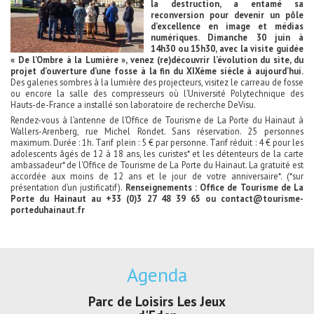
la destruction, a entamé sa
reconversion pour devenir un pôle
d’excellence en image et médias
numériques. Dimanche 30 juin à
14h30 ou 15h30, avec la visite guidée
« De l’Ombre à la Lumière », venez (re)découvrir l’évolution du site, du
projet d’ouverture d’une fosse à la fin du XIXème siècle à aujourd’hui.
Des galeries sombres à la lumière des projecteurs, visitez le carreau de fosse
ou encore la salle des compresseurs où l’Université Polytechnique des
Hauts-de-France a installé son laboratoire de recherche DeVisu.
Rendez-vous à l’antenne de l’Office de Tourisme de La Porte du Hainaut à
Wallers-Arenberg, rue Michel Rondet. Sans réservation. 25 personnes
maximum. Durée : 1h. Tarif plein : 5 € par personne. Tarif réduit : 4 € pour les
adolescents âgés de 12 à 18 ans, les curistes* et les détenteurs de la carte
ambassadeur* de l'Office de Tourisme de La Porte du Hainaut. La gratuité est
accordée aux moins de 12 ans et le jour de votre anniversaire*. (*sur
présentation d’un justificatif).
Renseignements : Office de Tourisme de La
Porte du Hainaut au +33 (0)3 27 48 39 65 ou
contact@tourisme-
porteduhainaut.fr
Agenda
irs Les Jeux
Exposition "Lucien Jonas -
Exposition 