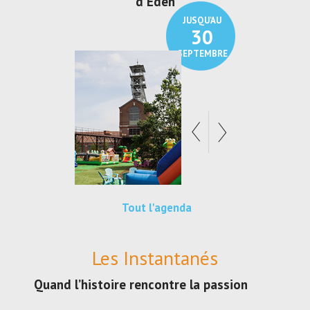
den
Au pays du charbon ...
de ble
JUSQU'AU
JUSQU'AU
30
21
SEPTEMBRE
SEPTEMBRE
Tout l'agenda
Les Instantanés
Quand l’histoire rencontre la passion