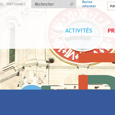
Restez
SE
PARTENAIRES
informés
ACTIVITÉS
PR
arreau à l'apéro
ée et Apéro] Du carreau