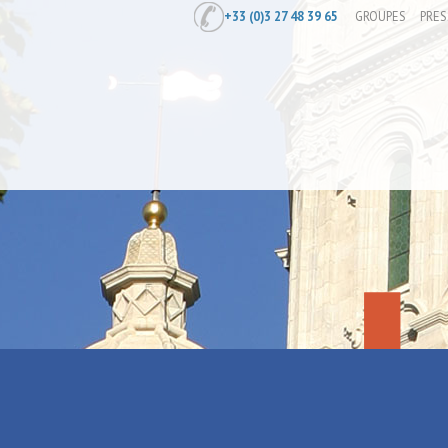
+33 (0)3 27 48 39 65
GROUPES
PRES
Accueil
/
[Visite Guidée et Apéro] Du c
[Visite Guid