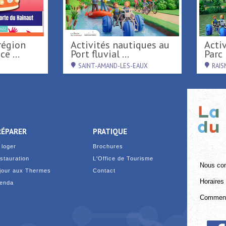
De Terre & de Feu en
Tournée d'été région
Hainaut
Hauts-de-Fran
DENAIN
RAISMES
RÉPARER
PRATIQUE
 loger
Brochures
stauration
L'Office de Tourisme
Nous con
jour aux Thermes
Contact
Horaires 
enda
Comment