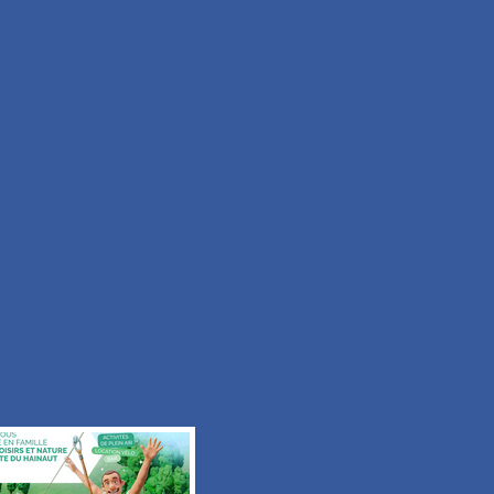
Facile
Durée 50min
Tous les itinéraires