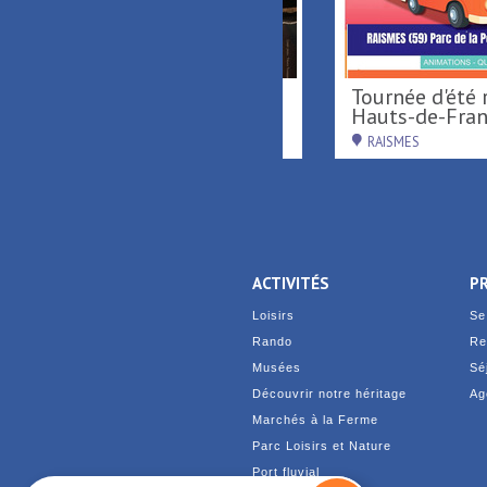
Carillonnades 2026
SAINT-AMAND-LES-EAUX
ACTIVITÉS
P
Loisirs
Se
Rando
Re
Musées
Sé
Découvrir notre héritage
Ag
Marchés à la Ferme
Parc Loisirs et Nature
Port fluvial