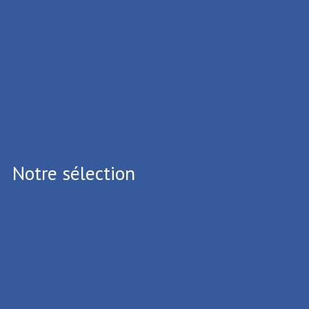
i 11 mars de 14h à 15h
, suivez la visite guidée "Les Grandes Femmes de Denain"
couvrez leur histoire à travers les commentaires passionnants du guide, le long
circuit pédestre ponctué de haltes !
s et inscription par ici
Notre sélection