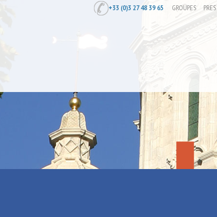
+33 (0)3 27 48 39 65
GROUPES
PRES
Accueil
/
[Visite guidée] Les Grandes
[Visite gui