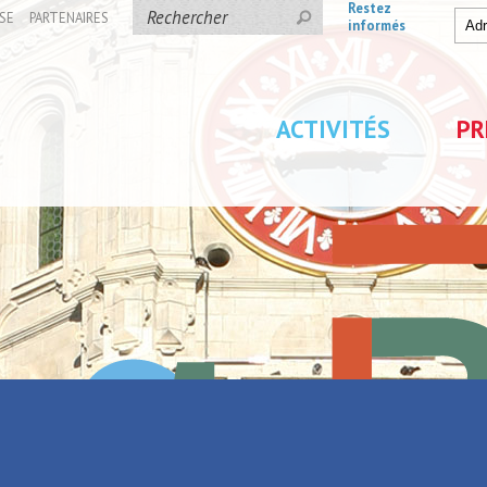
Restez
SE
PARTENAIRES
informés
ACTIVITÉS
PR
 Femmes de Denain
dée] Les Grandes Femmes