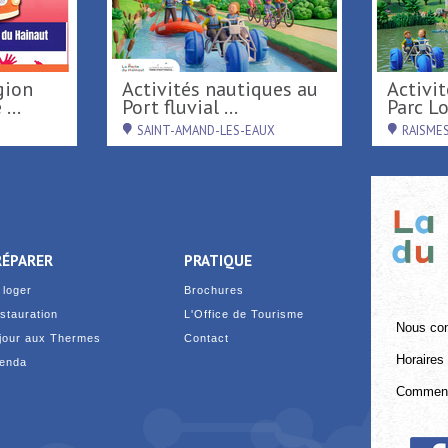
Activités nautiques au
Activités de loisirs au
...
Port fluvial ...
Parc Loi
SAINT-AMAND-LES-EAUX
RAISME
RÉPARER
PRATIQUE
 loger
Brochures
stauration
L'Office de Tourisme
Nous con
jour aux Thermes
Contact
Horaires 
enda
Comment