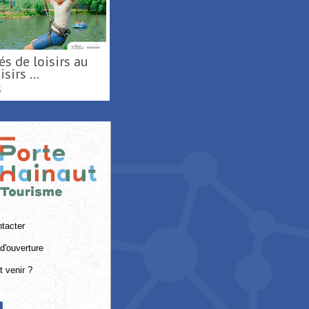
sirs ...
S
tacter
d'ouverture
 venir ?