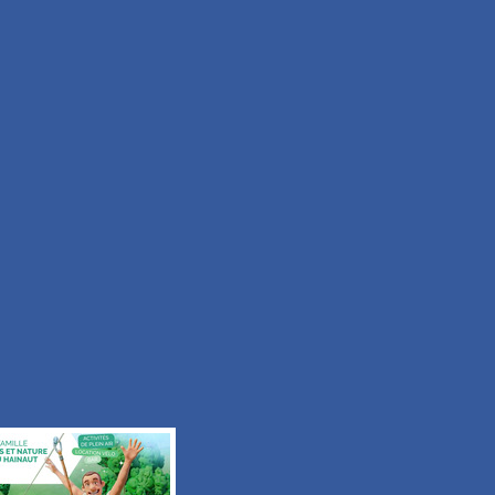
Facile
Durée 50min
Tous les itinéraires