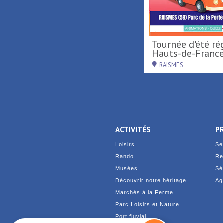
De Terre & de Feu en
Tournée d'été région
Hainaut
Hauts-de-France 
DENAIN
RAISMES
ACTIVITÉS
P
Loisirs
Se
Rando
Re
Musées
Sé
Découvrir notre héritage
Ag
Marchés à la Ferme
Parc Loisirs et Nature
Port fluvial