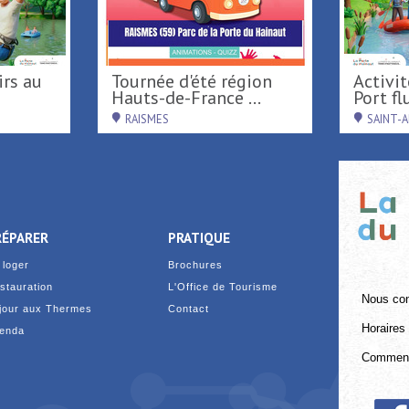
Tournée d'été région
Activités nautiques au
Hauts-de-France ...
Port flu
RAISMES
SAINT-
RÉPARER
PRATIQUE
 loger
Brochures
stauration
L'Office de Tourisme
Nous con
jour aux Thermes
Contact
Horaires 
enda
Comment