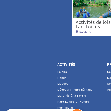
De Terre & de Feu en
Activités de loisirs au
Hainaut
Parc Loisirs ...
DENAIN
RAISMES
ACTIVITÉS
P
Loisirs
Se
Rando
Re
Musées
Sé
Découvrir notre héritage
Ag
Marchés à la Ferme
Parc Loisirs et Nature
Port fluvial