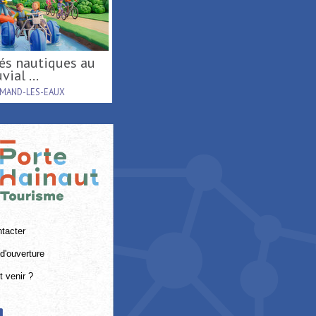
vial ...
AMAND-LES-EAUX
tacter
d'ouverture
 venir ?