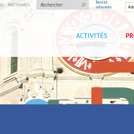
Restez
SE
PARTENAIRES
informés
ACTIVITÉS
PR
ées
Parc de Loisirs Les Jeu