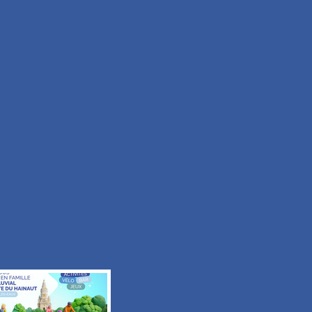
Facile
Durée 50min
Tous les itinéraires