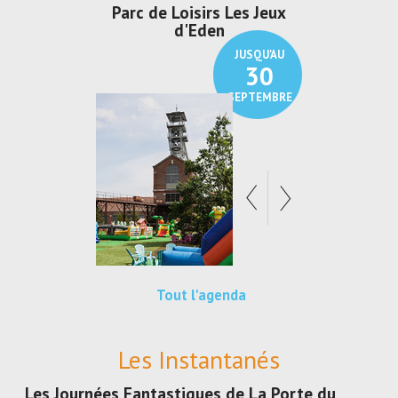
Parc de Loisirs Les Jeux
Exposition "
d'Eden
Au pays du
JUSQU'AU
30
SEPTEMBRE
Tout l'agenda
Les Instantanés
Les Journées Fantastiques de La Porte du