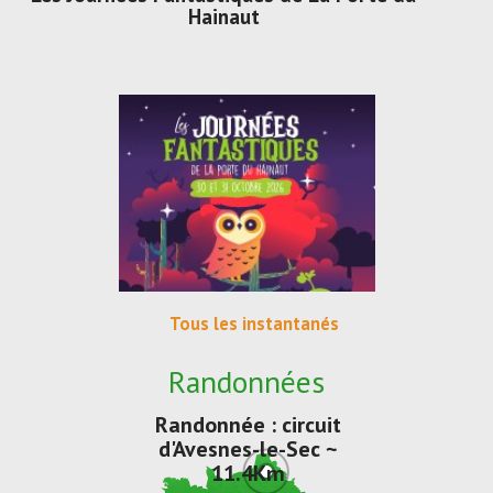
Hainaut
Tous les instantanés
Randonnées
Randonnée : circuit
d'Avesnes-le-Sec ~
11.4Km