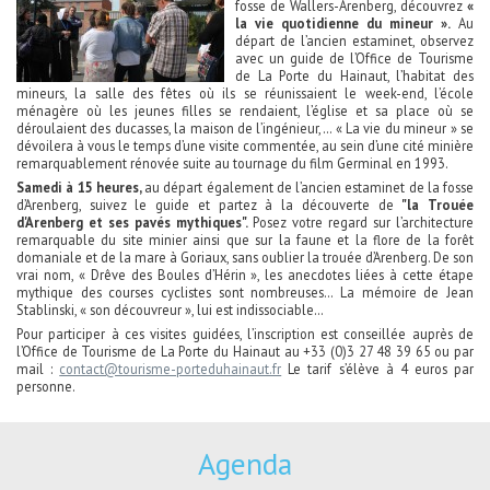
fosse de Wallers-Arenberg, découvrez
«
la vie quotidienne du mineur ».
Au
départ de l’ancien estaminet, observez
avec un guide de l’Office de Tourisme
de La Porte du Hainaut, l’habitat des
mineurs, la salle des fêtes où ils se réunissaient le week-end, l’école
ménagère où les jeunes filles se rendaient, l’église et sa place où se
déroulaient des ducasses, la maison de l’ingénieur,… « La vie du mineur » se
dévoilera à vous le temps d’une visite commentée, au sein d’une cité minière
remarquablement rénovée suite au tournage du film Germinal en 1993.
Samedi à 15 heures,
au départ également de l’ancien estaminet de la fosse
d’Arenberg, suivez le guide et partez à la découverte de
"la Trouée
d'Arenberg et ses pavés mythiques".
Posez votre regard sur l’architecture
remarquable du site minier ainsi que sur la faune et la flore de la forêt
domaniale et de la mare à Goriaux, sans oublier la trouée d’Arenberg. De son
vrai nom, « Drêve des Boules d’Hérin », les anecdotes liées à cette étape
mythique des courses cyclistes sont nombreuses… La mémoire de Jean
Stablinski, « son découvreur », lui est indissociable…
Pour participer à ces visites guidées, l’inscription est conseillée auprès de
l’Office de Tourisme de La Porte du Hainaut au +33 (0)3 27 48 39 65 ou par
mail :
contact@tourisme-porteduhainaut.fr
Le tarif s’élève à 4 euros par
personne.
Agenda