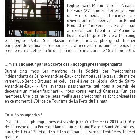
L’église Saint-Martin à Saint-Amand-
les-Eaux (XVIIIème siècle) est pourvue
de vitraux neufs et lumineux. Ces
œuvres ont été créées par Luc-Benoît
Brouard, maître-verrier de Ronchin, qui
a exercé son talent à la Piscine à
Roubaix, à l’hospice d’Havré à Tourcoing
et à l’église d’Ablain-Saint-Nazaire, entre autres. Ce plus grand chantier
européen de vitraux contemporains aura nécessité cinq années depuis les
premières maquettes. La fin du chantier a été inaugurée le 18 octobre 2013.
… mis à l’honneur par la Société des Photographes Indépendants
Durant cinq mois, les membres de la Société des Photographes
Indépendants de Saint-Amand-les-Eaux ont immortalisé le travail du maître
verrier Luc-Benoît Brouard et celui des élèves de l’école d’Art de Saint-
Amand-les-Eaux. « Une aventure passionnante qui nous a permis de
découvrir un métier fascinant », nous confie Arnaud Crispeels, l’un des
membres. Une dizaine de leurs meilleures photographies sont présentées
en ce moment à l’Office de Tourisme de La Porte du Hainaut.
Tous à vos agendas !
L’exposition de photographies est visible
jusqu’au 1er mars 2015
à l’Office
de Tourisme de La Porte du Hainaut, au 89 Grand’Place à Saint-Amand-les-
Eaux, de 10h à 12h et de 14h à 18h du mardi au samedi. L’entrée est libre et
gratuite.