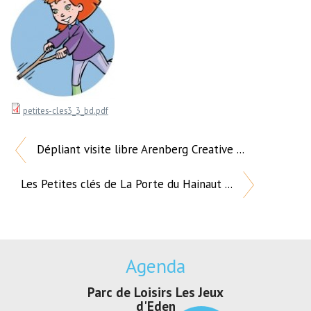
petites-cles3_3_bd.pdf
Dépliant visite libre Arenberg Creative ...
Les Petites clés de La Porte du Hainaut ...
Agenda
Parc de Loisirs Les Jeux
Exposition "
d'Eden
Au pays du