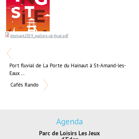
depliant2019_wallers-uk-final.pdf
Port fluvial de La Porte du Hainaut à St-Amand-les-
Eaux ...
Cafés Rando
Agenda
sirs Les Jeux
Exposition "Lucien Jonas -
Exposition