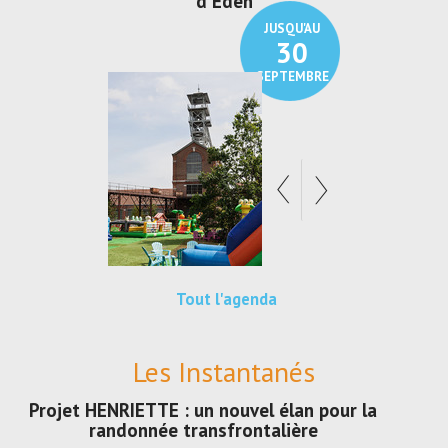
Eden
Au pays du charbon ...
de bl
JUSQU'AU
JUSQU'AU
30
21
SEPTEMBRE
SEPTEMBRE
Tout l'agenda
Les Instantanés
Projet HENRIETTE : un nouvel élan pour la
randonnée transfrontalière