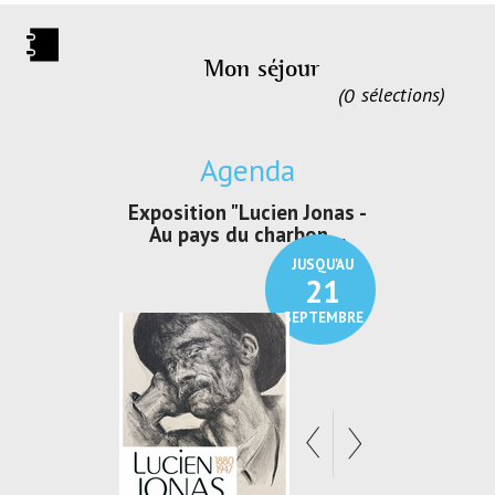
Mon séjour
0
sélections
Agenda
irs Les Jeux
Exposition "Lucien Jonas -
Exposition 
den
Au pays du charbon ...
de bleu
JUSQU'AU
JUSQU'AU
30
21
SEPTEMBRE
SEPTEMBRE