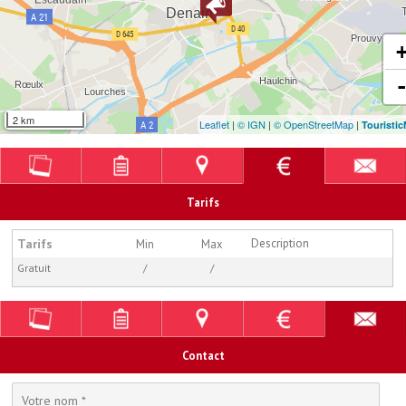
2 km
Leaflet
|
© IGN
|
© OpenStreetMap
|
Touristi
Tarifs
Tarifs
Description
Min
Max
Gratuit
/
/
Contact