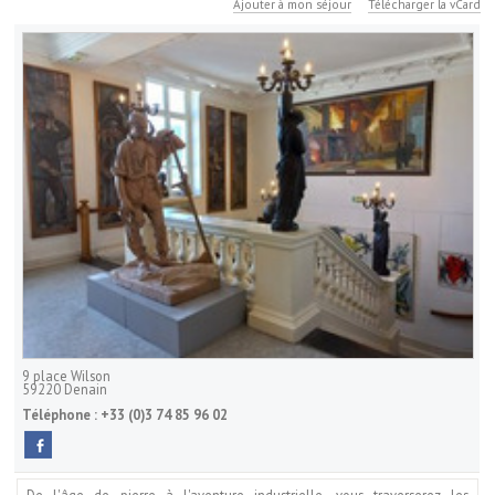
Ajouter à mon séjour
Télécharger la vCard
9 place Wilson
59220
Denain
Téléphone :
+33 (0)3 74 85 96 02