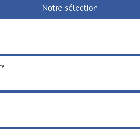
Notre sélection
Activités nautiques au Port fluvial ...
SAINT-AMAND-LES-EAUX
Tournée d'été région Hauts-de-France ...
RAISMES
Activités de loisirs au Parc Loisirs ...
RAISMES
De Terre & de Feu en Hainaut