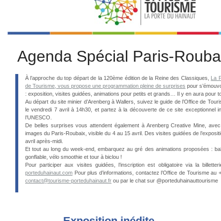
Agenda Spécial Paris-Rouba
À l’approche du top départ de la 120ème édition de la Reine des Classiques,
La P
de Tourisme, vous propose une programmation pleine de surprises
pour s’émouvoi
: exposition, visites guidées, animations pour petits et grands… Il y en aura pour t
Au départ du site minier d’Arenberg à Wallers, suivez le guide de l’Office de Touri
le vendredi 7 avril à 14h30, et partez à la découverte de ce site exceptionnel i
l’UNESCO.
De belles surprises vous attendent également à Arenberg Creative Mine, avec 
images du Paris-Roubaix, visible du 4 au 15 avril. Des visites guidées de l’exposi
avril après-midi.
Et tout au long du week-end, embarquez au gré des animations proposées : ba
gonflable, vélo smoothie et tour à biclou !
Pour participer aux visites guidées, l’inscription est obligatoire via la billett
porteduhainaut.com
Pour plus d’informations, contactez l’Office de Tourisme au +
contact@tourisme-porteduhainaut.fr
ou par le chat sur @porteduhainauttourisme
Exposition inédite