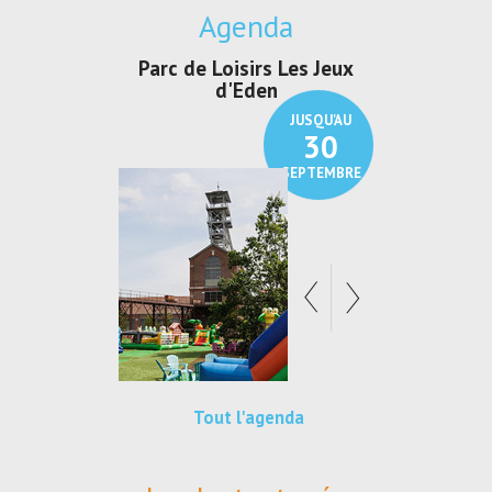
Agenda
irs Les Jeux
Exposition "Lucien Jonas -
Exposition 
den
Au pays du charbon ...
de bleu
JUSQU'AU
JUSQU'AU
30
21
SEPTEMBRE
SEPTEMBRE
Tout l'agenda