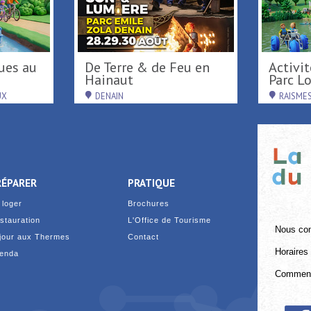
De Terre & de Feu en
Activités de loisirs au
Hainaut
Parc Loi
UX
DENAIN
RAISME
RÉPARER
PRATIQUE
 loger
Brochures
stauration
L'Office de Tourisme
Nous con
jour aux Thermes
Contact
Horaires 
enda
Comment