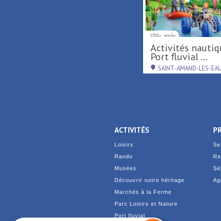
Tournée d'été région
Activités nautiques au
Hauts-de-France ...
Port fluvial ...
RAISMES
SAINT-AMAND-LES-EA
ACTIVITÉS
P
Loisirs
Se
Rando
Re
Musées
Sé
Découvrir notre héritage
Ag
Marchés à la Ferme
Parc Loisirs et Nature
Port fluvial