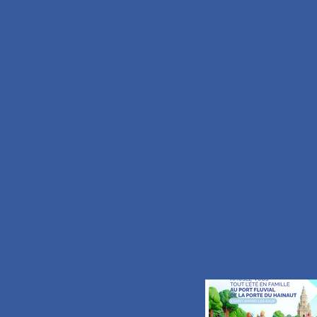
89 Grand’Place
B.P. 30191
59734 Saint-Amand-les-Ea
TEL.
+33 (0)3.27.48
FAX.
+33 (0)3.59.62
Nous écrire
S