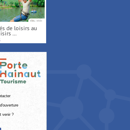
sirs ...
S
tacter
d'ouverture
 venir ?