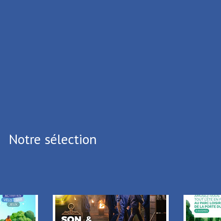
ux Cedex
.39.65
.05.64
i vous souhaitez vous désinscrire,
Cliquez ici
Notre sélection