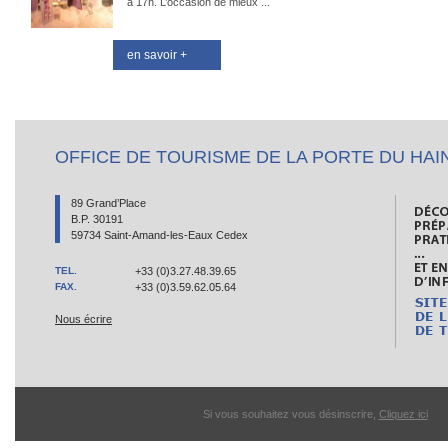
à 17h. L’occasion de mieux ...
en savoir +
OFFICE DE TOURISME DE LA PORTE DU HAI
89 Grand’Place
B.P. 30191
59734 Saint-Amand-les-Eaux Cedex
TEL.
+33 (0)3.27.48.39.65
FAX.
+33 (0)3.59.62.05.64
Nous écrire
Si vous souhaitez vous désinscrire,
Cliquez ici