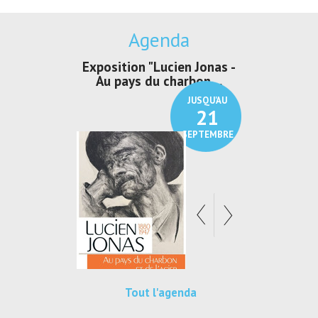
Agenda
irs Les Jeux
Exposition "Lucien Jonas -
Exposition 
den
Au pays du charbon ...
de bleu
JUSQU'AU
JUSQU'AU
30
21
SEPTEMBRE
SEPTEMBRE
Tout l'agenda