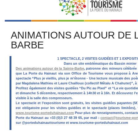
ANIMATIONS AUTOUR DE L
BARBE
1 SPECTACLE, 2 VISITES GUIDÉES ET 1 EXPOSIT
Dans un site emblématique du Bassin minier
Des animations autour de la Sainte-Barbe
, patronne des mineurs célébrée
que La Porte du Hainaut via son Office de Tourisme vous propose à Aren
spectacle “Plus je vieillis, plus je m’étonne - Une lecture musicale des 
par Magdalena Mathieu et Laure Chailloux (collectif Métalu A Chahuter)”, à 
Profitez également des visites guidées “Du Pic au Pixel” et “La vie quotid
et dimanche 5 décembre, respectivement à 14h30 et à 16h. Et découvrez l
visible à la salle des compresseurs.
Le spectacle et l’exposition sont gratuits, les visites guidées payantes (5€
est obligatoire pour les visites guidées et le spectacle (places limitées), v
www.tourisme-porteduhainaut.com
Pour plus de renseignements, contacte
Porte du Hainaut au +33 (0)3 27 48 39 65, par mail :
contact@tourisme-port
sur @porteduhainauttourisme et www.tourisme-porteduhainaut.com