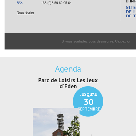
FAX.
+33 (0)3.59.62.05.64
Nous écrire
Si vous souhaitez vous désinscrire,
Cliquez ici
Agenda
e Loisirs Les Jeux
Exposition "Lucien Jonas -
Expos
d'Eden
Au pays du charbon ...
d
JUSQU'AU
JUSQU'AU
30
21
SEPTEMBRE
SEPTEMBRE