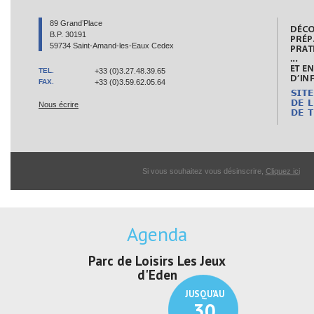
89 Grand’Place
B.P. 30191
59734 Saint-Amand-les-Eaux Cedex
TEL.
+33 (0)3.27.48.39.65
FAX.
+33 (0)3.59.62.05.64
Nous écrire
Si vous souhaitez vous désinscrire,
Cliquez ici
Agenda
 Loisirs Les Jeux
Exposition "Lucien Jonas -
Exposi
d'Eden
Au pays du charbon ...
d
JUSQU'AU
JUSQU'AU
30
21