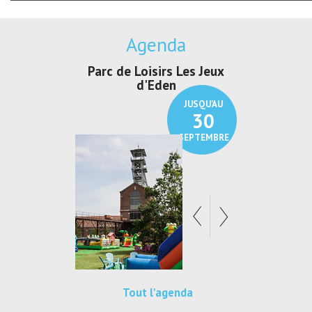
Agenda
irs Les Jeux
Exposition "Lucien Jonas -
Exposition 
den
Au pays du charbon ...
de bleu
JUSQU'AU
JUSQU'AU
30
21
SEPTEMBRE
SEPTEMBRE
Tout l'agenda