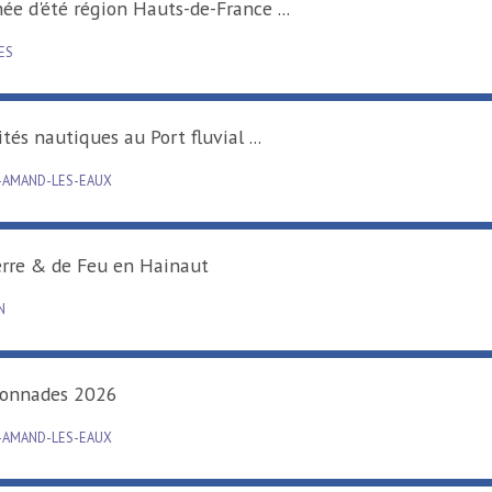
Tournée d'été région Hauts-de-France ...
RAISMES
Activités nautiques au Port fluvial ...
SAINT-AMAND-LES-EAUX
De Terre & de Feu en Hainaut
DENAIN
Carillonnades 2026
SAINT-AMAND-LES-EAUX