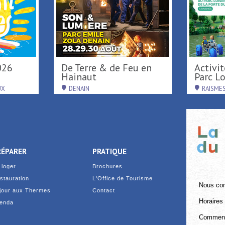
026
De Terre & de Feu en
Activités de loisirs au
Hainaut
Parc Loi
UX
DENAIN
RAISME
RÉPARER
PRATIQUE
 loger
Brochures
stauration
L'Office de Tourisme
Nous con
jour aux Thermes
Contact
Horaires 
enda
Comment