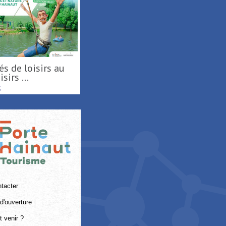
sirs ...
S
tacter
d'ouverture
 venir ?