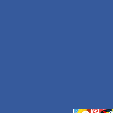
OFFICE DE TOUR
89 Grand’Place
B.P. 30191
59734 Saint-Amand-les-Ea
TEL.
+33 (0)3.27.48
FAX.
+33 (0)3.59.62
Nous écrire
S