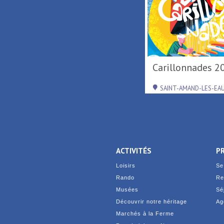
Tournée d'été région
Carillonnades 2
Hauts-de-France ...
RAISMES
SAINT-AMAND-LES-EA
ACTIVITÉS
P
Loisirs
Se
Rando
Re
Musées
Sé
Découvrir notre héritage
Ag
Marchés à la Ferme