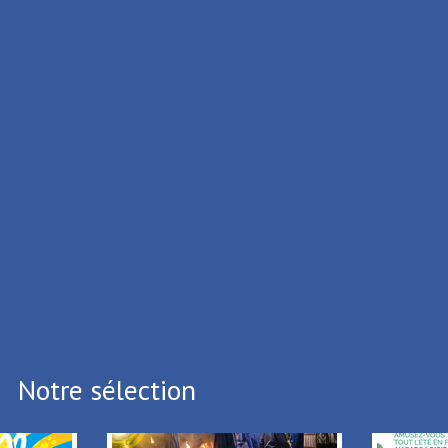
ISME DE LA PORTE DU HAINAUT
ux Cedex
.39.65
.05.64
i vous souhaitez vous désinscrire,
Cliquez ici
Notre sélection