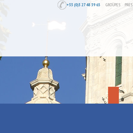
+33 (0)3 27 48 39 65
GROUPES
PRES
Accueil
/
Concours hippique
Concours hi