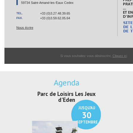
59734 Saint-Amand-les-Eaux Cedex
TEL.
+33 (0)3.27.48.39.65
FAX.
+33 (0)3.59.62.05.64
Nous écrire
Si vous souhaitez vous désinscrire,
Cliquez ici
Agenda
irs Les Jeux
Exposition "Lucien Jonas -
Exposition 
den
Au pays du charbon ...
de bleu
JUSQU'AU
JUSQU'AU
30
21
SEPTEMBRE
SEPTEMBRE