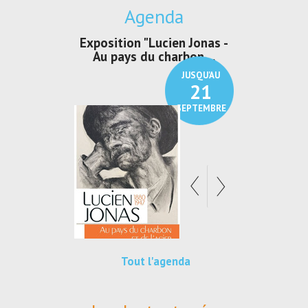
Agenda
irs Les Jeux
Exposition "Lucien Jonas -
Exposition 
den
Au pays du charbon ...
de bleu
JUSQU'AU
JUSQU'AU
30
21
SEPTEMBRE
SEPTEMBRE
Tout l'agenda