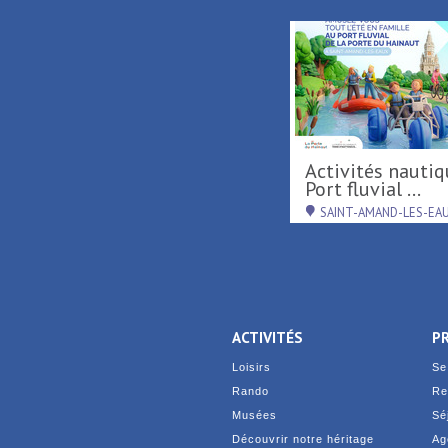
nnades 2026
Tournée d'été région
Hauts-de-France ...
AND-LES-EAUX
RAISMES
ACTIVITÉS
P
Loisirs
Se
Rando
Re
Musées
Sé
Découvrir notre héritage
Ag