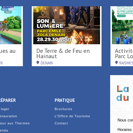
Activités nautiques au
De Terre & de Feu en
Port fluvial ...
Hainaut
SAINT-AMAND-LES-EAUX
DENAIN
RÉPARER
PRATIQUE
 loger
Brochures
stauration
L'Office de Tourisme
Nous con
jour aux Thermes
Contact
Horaires 
enda