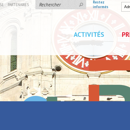
Restez
SE
PARTENAIRES
informés
ACTIVITÉS
PR
d ?
uger ce week-end ?