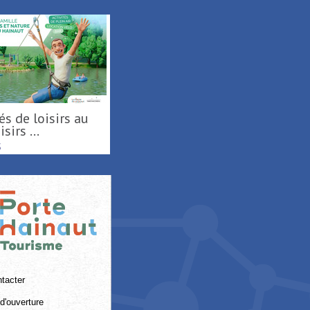
Activités de loisirs au
Parc Loisirs ...
RAISMES
tacter
d'ouverture