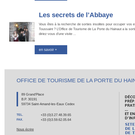
Les secrets de l’Abbaye
Vous êtes à la recherche de sorties insolites pour occuper vos 
Toussaint ? L’Office de Tourisme de La Porte du Hainaut a la sort
diriez-vous d’une visite ...
en savoir +
OFFICE DE TOURISME DE LA PORTE DU HAI
89 Grand’Place
B.P. 30191
59734 Saint-Amand-les-Eaux Cedex
TEL.
+33 (0)3.27.48.39.65
FAX.
+33 (0)3.59.62.05.64
Nous écrire