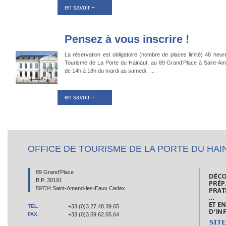
en savoir +
Pensez à vous inscrire !
La réservation est obligatoire (nombre de places limité) 48 heur
Tourisme de La Porte du Hainaut, au 89 Grand’Place à Saint-Am
de 14h à 18h du mardi au samedi ; ...
en savoir +
OFFICE DE TOURISME DE LA PORTE DU HAI
89 Grand’Place
B.P. 30191
59734 Saint-Amand-les-Eaux Cedex
TEL.
+33 (0)3.27.48.39.65
FAX.
+33 (0)3.59.62.05.64