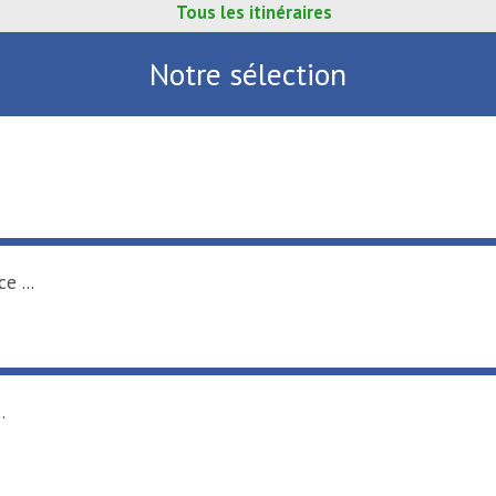
Tous les itinéraires
Notre sélection
 2026
EAUX
région Hauts-de-France ...
ques au Port fluvial ...
EAUX