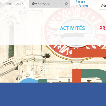
Restez
SE
PARTENAIRES
informés
ACTIVITÉS
PR
Amand-les-Eaux
P