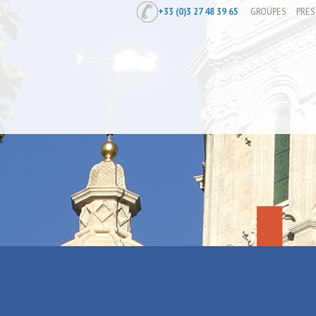
+33 (0)3 27 48 39 65
GROUPES
PRES
Accueil
/
éTER à St-Amand-les-Eaux
éTER à St-