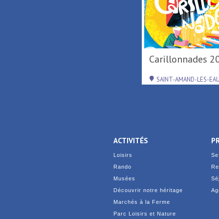
Activités nautiques au
Port fluvial ...
SAINT-AMAND-LES-EAUX
ACTIVITÉS
P
Loisirs
Se
Rando
Re
Musées
Sé
Découvrir notre héritage
Ag
Marchés à la Ferme
Parc Loisirs et Nature