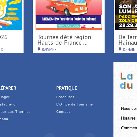
Activités de loisirs au
Carillonnad
Parc Loisirs ...
RAISMES
SAINT-AMAND-L
RÉPARER
PRATIQUE
 loger
Brochures
stauration
L'Office de Tourisme
Nous con
jour aux Thermes
Contact
Horaires 
enda
Comment