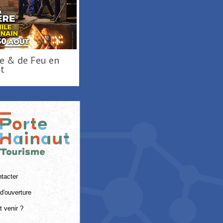
es 2026
Tournée d'été région
De Terre & de Feu en
Hauts-de-France ...
Ha
ES-EAUX
RAISMES
D
tacter
d'ouverture
 venir ?