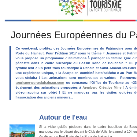
Journées Européennes du P
Ce week-end, profitez des Journées Européennes du Patrimoine pour dé
Porte du Hainaut. Pour l'édition 2017 sous le thème « Jeunesse et Patrim
vous propose un programme d’animations à partager en famille. Que diri
pédestre dans le cadre bucolique du Bassin Rond de Bouchain ? Ou 
rythme lent d’un petit train touristique à Denain et Saint-Amand-les-Eaux
une expérience unique, « la Scarpe en combiné bato’calèche » au Port fl
vous séduira ! Les animations sont nombreuses et variées ! Retrouve
tourisme-porteduhainaut.com
ou contactez l’Office de Tourisme au +33 
également des animations proposées à
Arenberg Créative Mine !
A dmire
videomapping sur objet ! Et ne manquez pas les visites guidées du
l'association des anciens mineurs...
Autour de l'eau
Si la visite guidée pédestre dans le cadre bucolique du Bas
manquez pas le départ devant le Club de Voile, le samedi à 10 heu
Au départ du Port fluvial de La Porte du Hainaut à ...