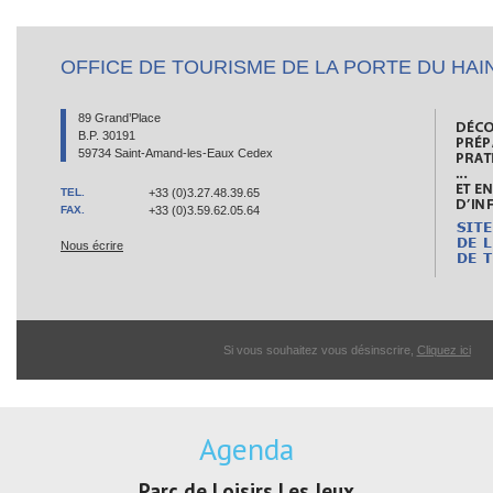
OFFICE DE TOURISME DE LA PORTE DU HAI
89 Grand’Place
B.P. 30191
59734 Saint-Amand-les-Eaux Cedex
TEL.
+33 (0)3.27.48.39.65
FAX.
+33 (0)3.59.62.05.64
Nous écrire
Si vous souhaitez vous désinscrire,
Cliquez ici
Agenda
irs Les Jeux
Exposition "Lucien Jonas -
Exposition 