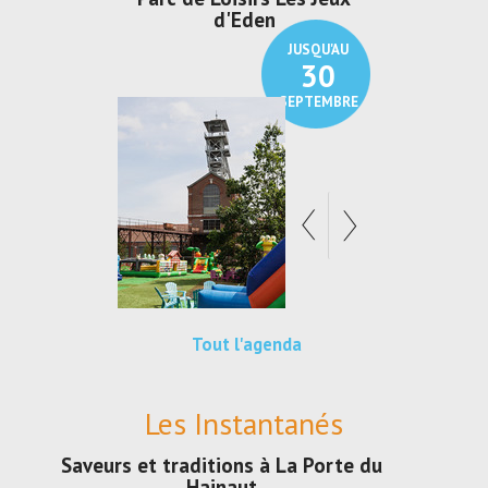
den
Au pays du charbon ...
de bleu
JUSQU'AU
JUSQU'AU
30
21
SEPTEMBRE
SEPTEMBRE
Tout l'agenda
Les Instantanés
Saveurs et traditions à La Porte du
Hainaut