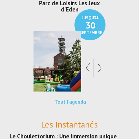
irs Les Jeux
Exposition "Lucien Jonas -
Exposition 
den
Au pays du charbon ...
de bleu
JUSQU'AU
JUSQU'AU
30
21
SEPTEMBRE
SEPTEMBRE
Tout l'agenda
Les Instantanés
Le Choulettorium : Une immersion unique