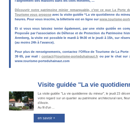
l’alignement des maisons dans les cités minières, …
Découvrir notre patrimoine minier remarquable, c’est ce que La Porte d
Tourisme vous propose
avec la visite guidée “La vie quotidienne du mineu
heures. Pour vous inscrire, la billetterie est en ligne sur
www.tourisme-port
Et si vous vous laissiez tenter également, par une visite guidée en co
Proposée par l’association de Défense et de Protection du Patrimoine histo
Arenberg, la visite est possible le mardi à 9h30 et le jeudi à 15h, sur réser
(au moins 24h à l'avance).
Pour plus de renseignements, contactez l’Office de Tourisme de La Porte 
39 65, par mail :
contact@tourisme-porteduhainaut.fr
ou par le chat sur
www.tourisme-porteduhainaut.com
Visite guidée "La vie quotidie
La visite guidée "La vie quotidienne du mineur", le jeudi 23 déce
votre regard sur un quartier au patrimoine architectural rare, fl
d’Anzin.
Au fil d'un ...
en savoir +