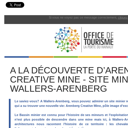
Si vous ne voyez pas ce message correctement,
cliquez 
A LA DÉCOUVERTE D’ARE
CREATIVE MINE - SITE MI
WALLERS-ARENBERG
Le saviez-vous? A Wallers-Arenberg, vous pouvez admirer un site minier
qui a su trouver une nouvelle vie: Arenberg Creative Mine, pôle image d’exc
Le Bassin minier est connu pour l’histoire de ses mineurs et l’exploitatio
n’est plus possible de descendre dans une mine mais ici, à Wallers-Ar
architectures nous racontent l’histoire de ce territoire : les cheva