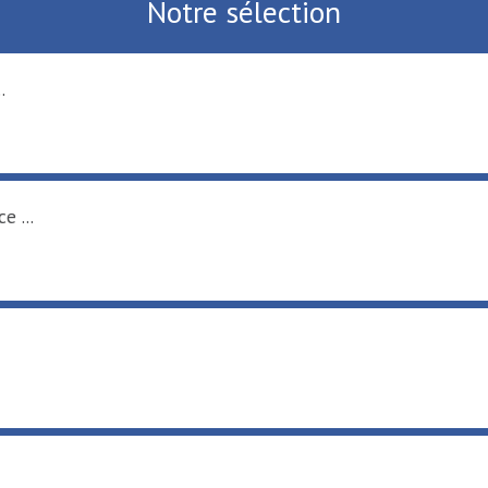
Notre sélection
ort fluvial ...
uts-de-France ...
Hainaut
rc Loisirs ...