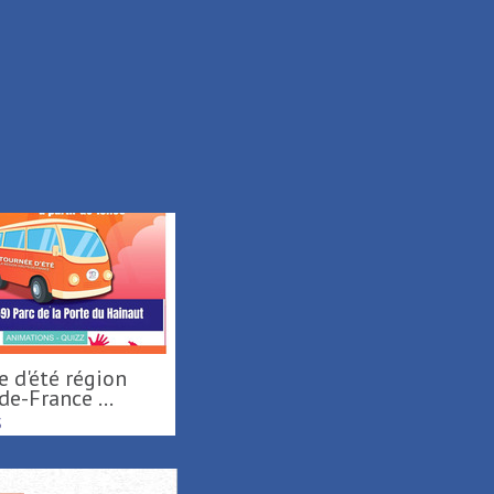
e-France ...
S