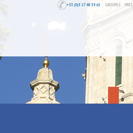
+33 (0)3 27 48 39 65
GROUPES
PRES
Accueil
/
A la découverte de La Porte 
A la découve