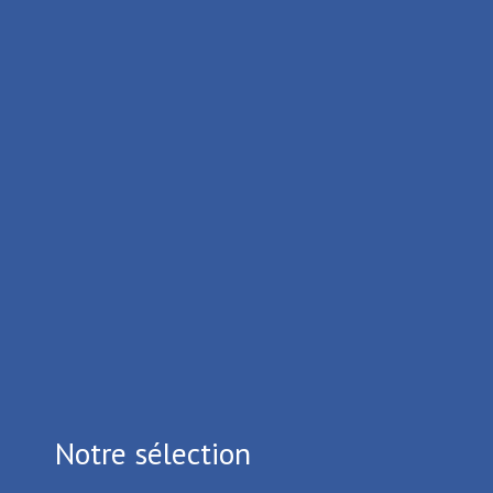
Moyen
Durée 2h15
Tous les itinéraires
Notre sélection