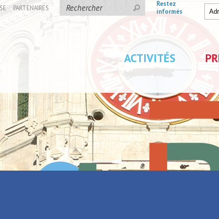
Restez
SE
PARTENAIRES
informés
ACTIVITÉS
PR
du Hainaut
rte de La Porte du
Parc de Loisirs Les Jeu