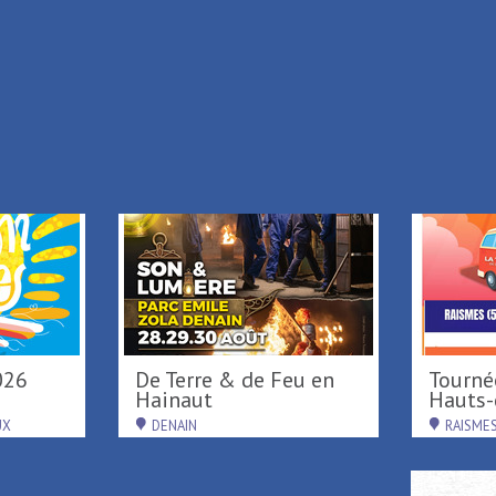
.39.65
.05.64
i vous souhaitez vous désinscrire,
Cliquez ici
026
De Terre & de Feu en
Tournée d'été région
Hainaut
Hauts-d
UX
DENAIN
RAISME