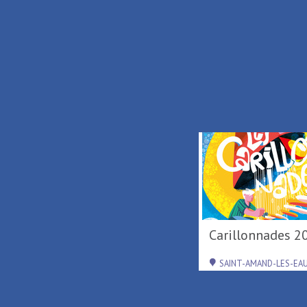
TEL.
+33 (0)3.27.48
FAX.
+33 (0)3.59.62
Nous écrire
S
Activités de loisirs au
Carillonnades 2
Parc Loisirs ...
RAISMES
SAINT-AMAND-LES-EA