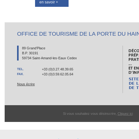
en savoir +
OFFICE DE TOURISME DE LA PORTE DU HAI
89 Grand’Place
B.P. 30191
59734 Saint-Amand-les-Eaux Cedex
TEL.
+33 (0)3.27.48.39.65
FAX.
+33 (0)3.59.62.05.64
Nous écrire
Si vous souhaitez vous désinscrire,
Cliquez ici