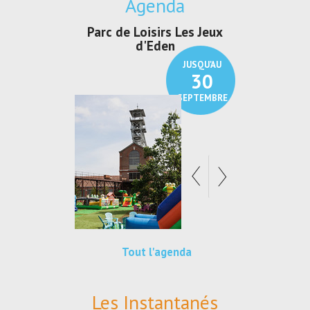
Agenda
c de Loisirs Les Jeux
Exposition "Lucien Jonas -
Ex
d'Eden
Au pays du charbon ...
JUSQU'AU
JUSQU'AU
30
21
SEPTEMBRE
SEPTEMBRE
Tout l'agenda
Les Instantanés