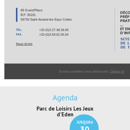
89 Grand’Place
B.P. 30191
59734 Saint-Amand-les-Eaux Cedex
TEL.
+33 (0)3.27.48.39.65
FAX.
+33 (0)3.59.62.05.64
Nous écrire
Si vous souhaitez vous désinscrire,
Cliquez ici
Agenda
oisirs Les Jeux
Exposition "Lucien Jonas -
Expositi
d'Eden
Au pays du charbon ...
de 
JUSQU'AU
JUSQU'AU
30
21