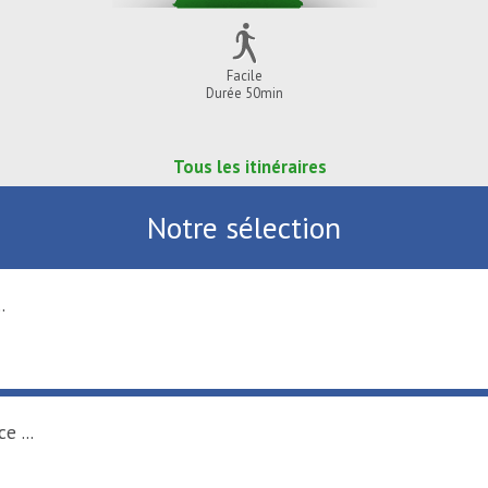
Facile
Durée 50min
Tous les itinéraires
Notre sélection
ques au Port fluvial ...
EAUX
région Hauts-de-France ...