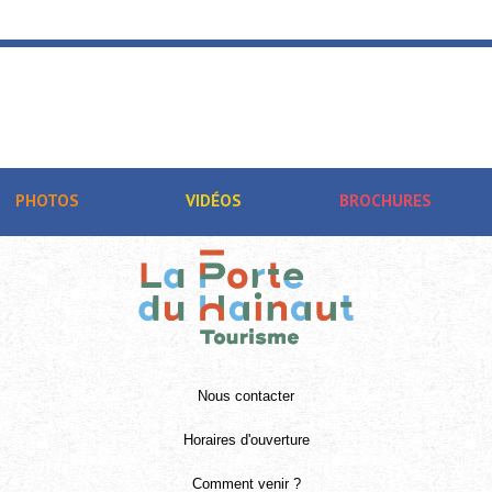
llonnades 2026
AMAND-LES-EAUX
PHOTOS
VIDÉOS
BROCHURES
Nous contacter
Horaires d'ouverture
Comment venir ?