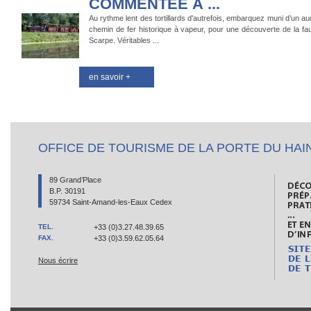
COMMENTĖE À ...
Au rythme lent des tortillards d'autrefois, embarquez muni d’un au
chemin de fer historique à vapeur, pour une découverte de la faun
Scarpe. Véritables ...
en savoir +
OFFICE DE TOURISME DE LA PORTE DU HAI
89 Grand’Place
B.P. 30191
59734 Saint-Amand-les-Eaux Cedex
TEL.
+33 (0)3.27.48.39.65
FAX.
+33 (0)3.59.62.05.64
Nous écrire