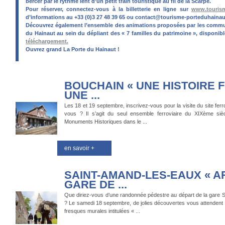
bercer par le rythme lent d’un petit train touristique au fil de la Scarpe.
Pour réserver, connectez-vous à la billetterie en ligne sur
www.tourism
d’informations au +33 (0)3 27 48 39 65 ou
contact@tourisme-porteduhainaut
Découvrez également l’ensemble des animations proposées par les commun
du Hainaut au sein du dépliant des « 7 familles du patrimoine », dispon
téléchargement.
Ouvrez grand La Porte du Hainaut !
BOUCHAIN « UNE HISTOIRE F
UNE ...
Les 18 et 19 septembre, inscrivez-vous pour la visite du site fer
vous ? Il s’agit du seul ensemble ferroviaire du XIXème siè
Monuments Historiques dans le ...
en savoir +
SAINT-AMAND-LES-EAUX « A
GARE DE ...
Que diriez-vous d’une randonnée pédestre au départ de la gare
? Le samedi 18 septembre, de jolies découvertes vous attendent au
fresques murales intitulées « ...