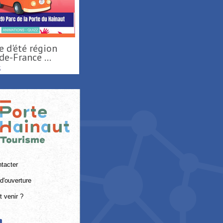
e-France ...
S
tacter
d'ouverture
 venir ?