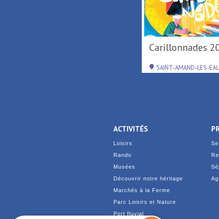
Activités de loisirs au
Carillonnades 2
Parc Loisirs ...
RAISMES
SAINT-AMAND-LES-EA
ACTIVITÉS
P
Loisirs
Se
Rando
Re
Musées
Sé
Découvrir notre héritage
Ag
Marchés à la Ferme
Parc Loisirs et Nature
Port fluvial