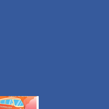
Facile
Durée 50min
Tous les itinéraires