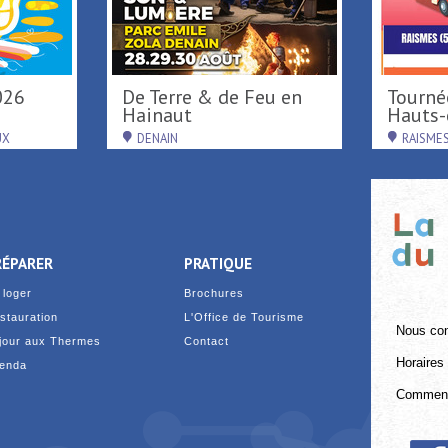
026
De Terre & de Feu en
Tournée d'été région
Hainaut
Hauts-d
UX
DENAIN
RAISME
RÉPARER
PRATIQUE
 loger
Brochures
stauration
L'Office de Tourisme
Nous con
jour aux Thermes
Contact
Horaires 
enda
Comment