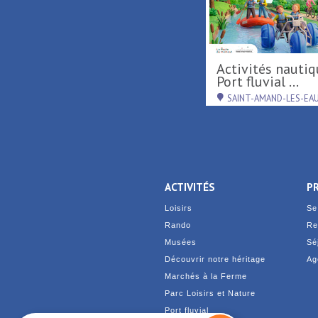
Tournée d'été région
Activités nautiques au
Hauts-de-France ...
Port fluvial ...
RAISMES
SAINT-AMAND-LES-EA
ACTIVITÉS
P
Loisirs
Se
Rando
Re
Musées
Sé
Découvrir notre héritage
Ag
Marchés à la Ferme
Parc Loisirs et Nature
Port fluvial