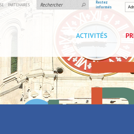
Restez
SE
PARTENAIRES
informés
ACTIVITÉS
PR
au Parc de La Porte du Hainaut !
ports au Port et au Parc