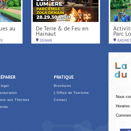
De Terre & de Feu en
Activités de loisirs au
Hainaut
Parc Loi
UX
DENAIN
RAISME
RÉPARER
PRATIQUE
 loger
Brochures
stauration
L'Office de Tourisme
Nous con
jour aux Thermes
Contact
Horaires 
enda
Comment