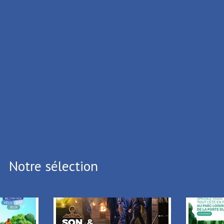
ISME DE LA PORTE DU HAINAUT
ux Cedex
.39.65
.05.64
i vous souhaitez vous désinscrire,
Cliquez ici
Notre sélection