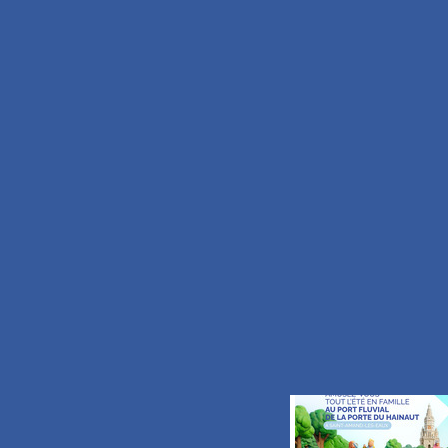
OFFICE DE TOUR
89 Grand’Place
B.P. 30191
59734 Saint-Amand-les-Ea
TEL.
+33 (0)3.27.48
FAX.
+33 (0)3.59.62
Nous écrire
S