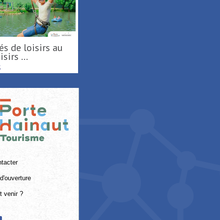
sirs ...
S
tacter
d'ouverture
 venir ?