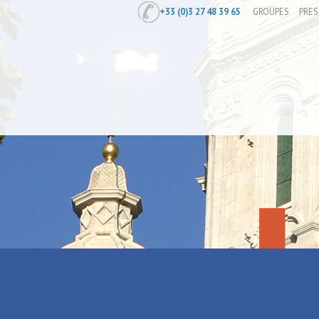
+33 (0)3 27 48 39 65
GROUPES
PRES
Accueil
/
Raids multisports au Port et 
Raids multis