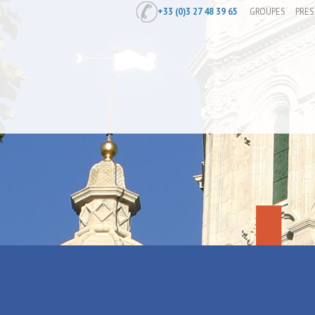
+33 (0)3 27 48 39 65
GROUPES
PRES
Accueil
/
Rallye en voiture
Rallye en vo