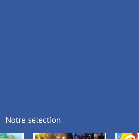
ISME DE LA PORTE DU HAINAUT
ux Cedex
.39.65
.05.64
i vous souhaitez vous désinscrire,
Cliquez ici
Notre sélection