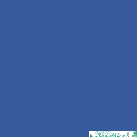
OFFICE DE TOUR
89 Grand’Place
B.P. 30191
59734 Saint-Amand-les-Ea
TEL.
+33 (0)3.27.48
FAX.
+33 (0)3.59.62
Nous écrire
S