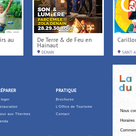
De Terre & de Feu en
Caril
Hainaut
DENAIN
SAINT-
RÉPARER
PRATIQUE
 loger
Brochures
stauration
L'Office de Tourisme
Nous con
jour aux Thermes
Contact
Horaires 
enda
Comment