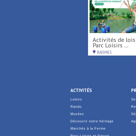
Tournée d'été région
Activités de loisirs au
Hauts-de-France ...
Parc Loisirs ...
RAISMES
RAISMES
ACTIVITÉS
P
Loisirs
Se
Rando
Re
Musées
Sé
Découvrir notre héritage
Ag
Marchés à la Ferme
Parc Loisirs et Nature