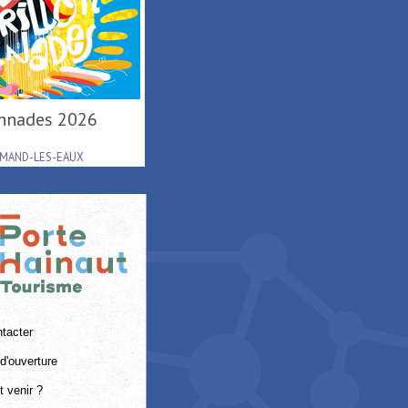
lonnades 2026
AMAND-LES-EAUX
tacter
d'ouverture
 venir ?