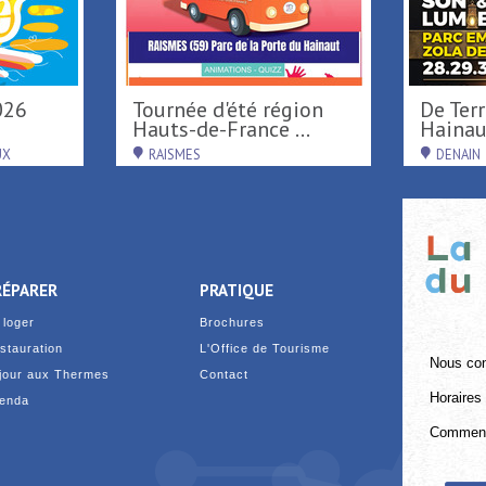
026
Tournée d'été région
De Terre & de Feu en
Hauts-de-France ...
Hainau
UX
RAISMES
DENAIN
RÉPARER
PRATIQUE
 loger
Brochures
stauration
L'Office de Tourisme
Nous con
jour aux Thermes
Contact
Horaires 
enda
Comment