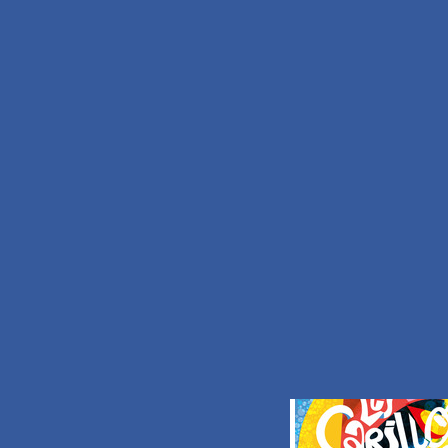
B.P. 30191
59734 Saint-Amand-les-Ea
TEL.
+33 (0)3.27.48
FAX.
+33 (0)3.59.62
Nous écrire
S