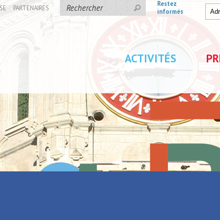
Restez
SE
PARTENAIRES
informés
ACTIVITÉS
PR
 de Tourisme de La Porte du Hainaut
rs avec l’Office de
Parc de Loisirs Les Jeu