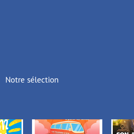
ux Cedex
.39.65
.05.64
i vous souhaitez vous désinscrire,
Cliquez ici
Notre sélection