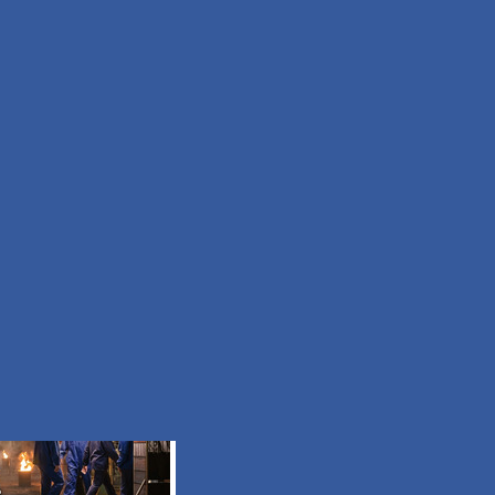
Facile
Durée 50min
Tous les itinéraires