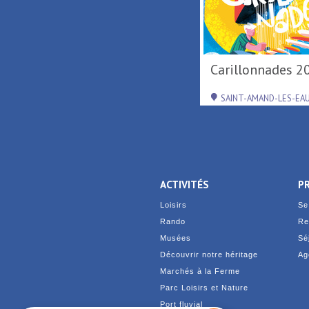
Activités de loisirs au
Carillonnades 2
Parc Loisirs ...
RAISMES
SAINT-AMAND-LES-EA
ACTIVITÉS
P
Loisirs
Se
Rando
Re
Musées
Sé
Découvrir notre héritage
Ag
Marchés à la Ferme
Parc Loisirs et Nature
Port fluvial