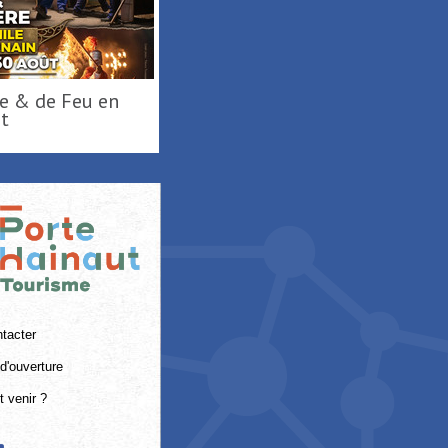
t
tacter
d'ouverture
 venir ?